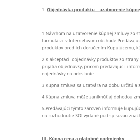
Objednávka produktu – uzatvorenie kúpne
1.Návrhom na uzatvorenie kúpnej zmluvy zo st
formulára v Internetovom obchode Predávajúceh
produktov pred ich doručením Kupujúcemu, kú
2.K akceptácii objednávky produktov zo strany
prijatia objednávky, pričom predávajúci info
objednávky na odoslanie.
3.Kúpna zmluva sa uzatvára na dobu určitú a
4.Kúpna zmluva môže zaniknúť aj dohodou zm
5
.
Predávajúci týmto zároveň informuje kupuj
na rozhodnutie SOI vydané pod spisovou znač
III. Kúpna cena a platobné podmienky