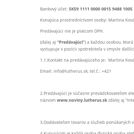
Bankový účet:
SK59 1111 0000 0015 9488 1005
Konajúca prostredníctvom osoby: Martina Kov
Predávajúci nie je platcom DPH.
(ďalej aj
“Predávajúci”
) a každou osobou, ktor
vystupuje v pozícii spotrebiteľa v zmysle ďa
1.1.Kontakt na predávajúceho je: Martina Kov
Email: info@lutherus.sk, tel.č.: +421
2.Predávajúci je súčasne prevádzkovateľom e
názvom
www.noviny.lutherus.sk
(ďalej aj “In
3.Dodávateľom tovarov a služieb ponúkaných v
4.Kupujúcim je každá osoba (fyzická osoba ale