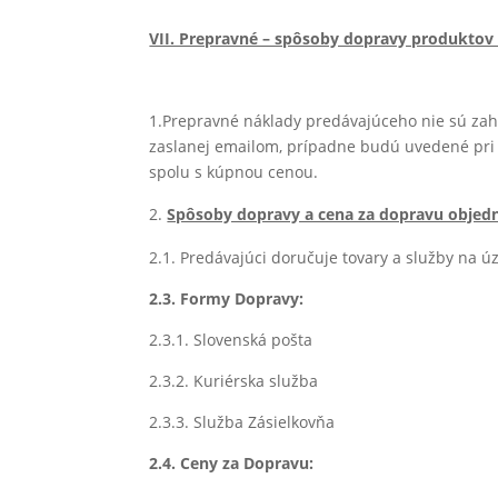
VII. Prepravné – spôsoby dopravy produktov
1.Prepravné náklady predávajúceho nie sú zahr
zaslanej emailom, prípadne budú uvedené pri 
spolu s kúpnou cenou.
Spôsoby dopravy a cena za dopravu objed
2.1. Predávajúci doručuje tovary a služby na 
2.3. Formy Dopravy:
2.3.1. Slovenská pošta
2.3.2. Kuriérska služba
2.3.3. Služba Zásielkovňa
2.4. Ceny za Dopravu: