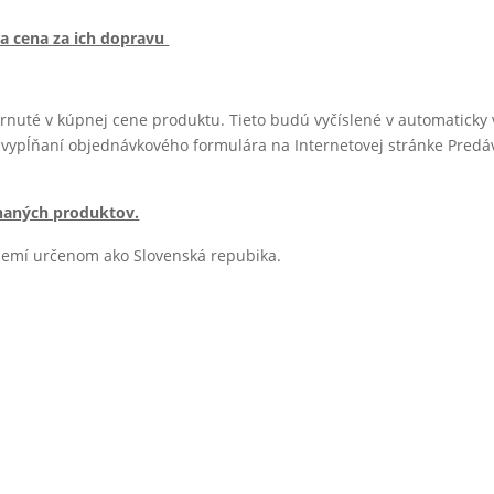
 a cena za ich dopravu
nuté v kúpnej cene produktu. Tieto budú vyčíslené v automaticky 
vypĺňaní objednávkového formulára na Internetovej stránke Predáv
naných produktov.
území určenom ako Slovenská repubika.