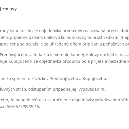
j zmluvy
rany kupujúceho, je objednávka produktov realizovaná prostrední
o, prípadne ďalšími diaľkovo komunikačnými prostriedkami /napr. e
pna cena sa považuje za uhradenú dňom pripísania peňažných pr
 Predávajúceho, a teda k uzatvoreniu kúpnej zmluvy dochádza na z
rmuje Kupujúceho, že objednávka produktu bola prijatá a následne 
 zaniká splnením záväzkov Predávajúceho a Kupujúceho.
luvných strán, odstúpením prípadne jej vypovedaním.
úceho, že nepodmieňuje uskutočnenie objednávky vyžadovaním sú
kou SK/0677/99/2015.