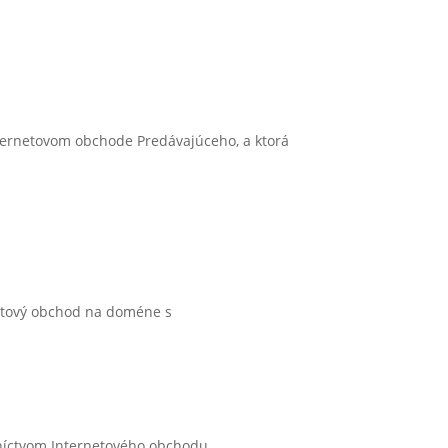
nternetovom obchode Predávajúceho, a ktorá
netový obchod na doméne s
edníctvom Internetového obchodu