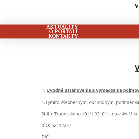
V
AKTUALITY
O PORTÁLI
KONTAKTY
Úvodné ustanovenia a Vymedzenie pojmo
1.Týmito Všeobecnými obchodnými podmienkami
Sídlo: Tranovského 101/1 03101 Liptovský Miku
IČO: 52112217
DIČ: