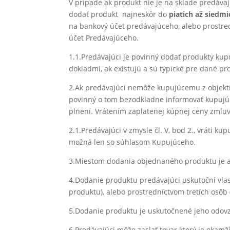
V prípade ak produkt nie je na sklade predáva
dodať produkt najneskôr do
piatich až siedmi
na bankový účet predávajúceho, alebo prostre
účet Predávajúceho.
1.1.Predávajúci je povinný dodať produkty ku
dokladmi, ak existujú a sú typické pre dané pr
2.Ak predávajúci nemôže kupujúcemu z objektív
povinný o tom bezodkladne informovať kupujú
plnení. Vrátením zaplatenej kúpnej ceny zmlu
2.1.Predávajúci v zmysle čl. V, bod 2., vráti
možná len so súhlasom Kupujúceho.
3.Miestom dodania objednaného produktu je 
4.Dodanie produktu predávajúci uskutoční vl
produktu), alebo prostredníctvom tretích osôb 
5.Dodanie produktu je uskutočnené jeho odo
6.Predávajúci môže zaslať tovar ktorý je okam