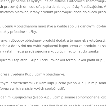
júceho, prípadne sa vyskytli iné objektívne skutočnosti znemožňuj
ch
pracovných dní odo dňa potvrdenia objednávky Predávajúcim. V 
dníctvom platovnej brány produkt predávajúci dodá do dvoch prac
pujúcemu v objednanom množstve a kvalite spolu s daňovými dokladm
odukty prípadne služby.
nych dôvodov objednaný produkt dodať, a to napriek skutočnosti, 
ceho a do 15 dní mu vrátiť zaplatenú kúpnu cenu za produkt, ak
vný vzťah medzi predávajúcim a kupujúcim automaticky zaniká.
 kupujúcemu zaplatenú kúpnu cenu rovnakou formou akou platil Kupu
adresa uvedená Kupujúcim v objednávke.
astnými prostriedkami k rukám kupujúceho (alebo kupujúcim písom
(prepravných a zásielkových spoločností).
vzdaním Kupujúcemu (alebo kupujúcim písomne splnomocnenej osob
žite dostupný Kupujúcemu a zvyšnú časť objednávky doručí dodatoč