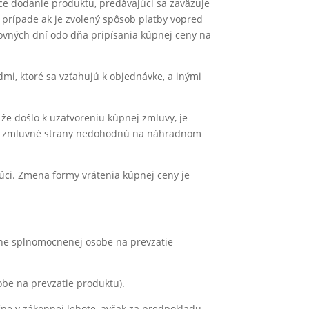
úce dodanie produktu, predávajúci sa zaväzuje
prípade ak je zvolený spôsob platby vopred
ovných dní odo dňa pripísania kúpnej ceny na
i, ktoré sa vzťahujú k objednávke, a inými
že došlo k uzatvoreniu kúpnej zmluvy, je
 sa zmluvné strany nedohodnú na náhradnom
júci. Zmena formy vrátenia kúpnej ceny je
ne splnomocnenej osobe na prevzatie
e na prevzatie produktu).
ne v zákonnej lehote, avšak za predpokladu,