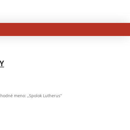
Y
chodné meno: „Spolok Lutherus“