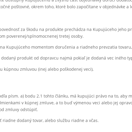
né poštovné, okrem toho, ktoré bolo započítane v objednávke a le
ovednosť za škodu na produkte prechádza na Kupujúceho jeho prev
om poverenej/splnomocnenej tretej osoby.
 na Kupujúceho momentom doručenia a riadneho prevzatia tovaru, 
 dodaný produkt od dopravcu najmä pokiaľ je dodaná vec iného ty
tou kúpnou zmluvou (inej alebo poškodenej veci),
dľa písm. a) bodu 2.1 tohto článku, má kupujúci právo na to, aby
mienkami v kúpnej zmluve, a to buď výmenou veci alebo jej opravo
od zmluvy odstúpiť.
 riadne dodaný tovar, alebo službu riadne a včas.