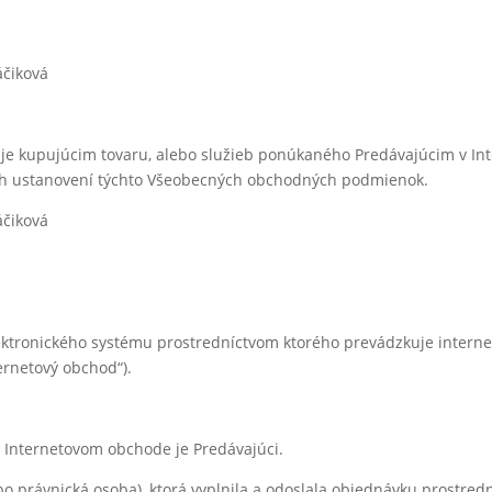
áčiková
á je kupujúcim tovaru, alebo služieb ponúkaného Predávajúcim v I
lších ustanovení týchto Všeobecných obchodných podmienok.
áčiková
lektronického systému prostredníctvom ktorého prevádzkuje inter
ternetový obchod“).
 Internetovom obchode je Predávajúci.
bo právnická osoba), ktorá vyplnila a odoslala objednávku prostr