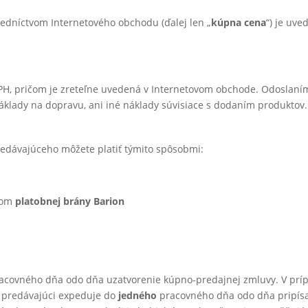
redníctvom Internetového obchodu (ďalej len „
kúpna cena
“) je uv
DPH, pričom je zreteľne uvedená v Internetovom obchode. Odosla
áklady na dopravu, ani iné náklady súvisiace s dodaním produktov.
redávajúceho môžete platiť týmito spôsobmi:
tvom
platobnej brány Barion
covného dňa odo dňa uzatvorenie kúpno-predajnej zmluvy. V prípad
t predávajúci expeduje do
jedného
pracovného dňa odo dňa pripísa