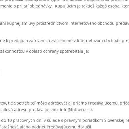
menie o prijatí objednávky. Kupujúcim je taktiež každá osoba, ktor
váraní kúpnej zmluvy prostredníctvom Internetového obchodu predá
čené k predaju a zároveň sú zverejnené v Internetovom obchode pr
ákonnosťou v oblasti ochrany spotrebiteľa je:
1
etov, tie Spotrebiteľ môže adresovať aj priamo Predávajúcemu, pr
mailovú adresu predávajúceho: info@lutherus.sk
do 10 pracovných dní v súlade s právnym poriadkom Slovenskej re
ľ sťažnosť, alebo podnet Predávajúcemu doručil.