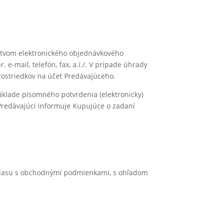
ctvom elektronického objednávkového
-mail, telefón, fax, a.i./. V prípade úhrady
ostriedkov na účet Predávajúceho.
áklade písomného potvrdenia (elektronicky)
Predávajúci informuje Kupujúce o zadaní
hlasu s obchodnými podmienkami, s ohľadom