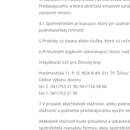
Predávajúceho, a ktorá obdržala emailové ozná
zaslaním emailu.
4.1.Spotrebiteľom je kupujúci, ktorý pri uzat
podnikateľskej činnosti.
5.Produky sú tovary alebo služby, ktoré sú ur
6.Príslušným orgánom vykonávajúci dozor nad z
Inšpektorát SOI pre Žilinský kraj
Predmestská 71, P. O. BOX B-89, 011 79 Žilina 
Odbor výkonu dozoru
tel. č. 041/763 21 30, 041/724 58 68
fax č. 041/763 21 39
7.V prípade akýchkoľvek sťažností, alebo podn
sťažností a podnetov predávajúcemu využili e
Akákoľvek sťažnosť bude posúdená a vybavená 
spotrebiteľa rovnakou formou, akou spotrebite