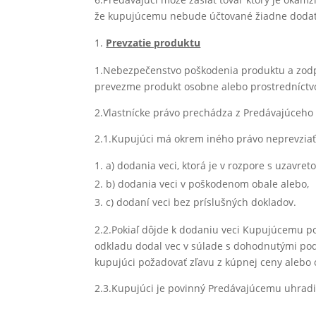
že kupujúcemu nebude účtované žiadne dodatoč
Prevzatie produktu
1.Nebezpečenstvo poškodenia produktu a zodp
prevezme produkt osobne alebo prostredníctv
2.Vlastnícke právo prechádza z Predávajúceho
2.1.Kupujúci má okrem iného právo neprevziať
a) dodania veci, ktorá je v rozpore s uzavre
b) dodania veci v poškodenom obale alebo,
c) dodaní veci bez príslušných dokladov.
2.2.Pokiaľ dôjde k dodaniu veci Kupujúcemu po
odkladu dodal vec v súlade s dohodnutými pod
kupujúci požadovať zľavu z kúpnej ceny alebo 
2.3.Kupujúci je povinný Predávajúcemu uhradiť